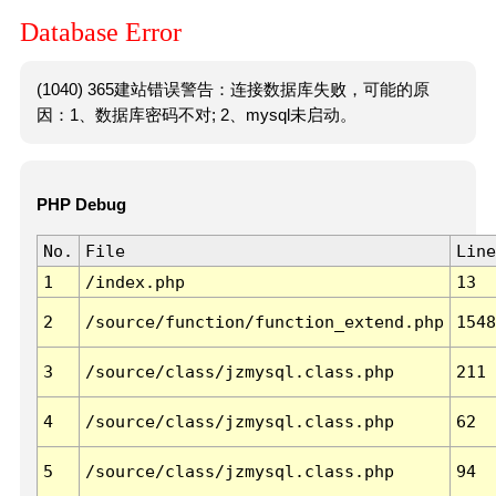
Database Error
(1040) 365建站错误警告：连接数据库失败，可能的原
因：1、数据库密码不对; 2、mysql未启动。
PHP Debug
No.
File
Line
1
/index.php
13
2
/source/function/function_extend.php
1548
3
/source/class/jzmysql.class.php
211
4
/source/class/jzmysql.class.php
62
5
/source/class/jzmysql.class.php
94