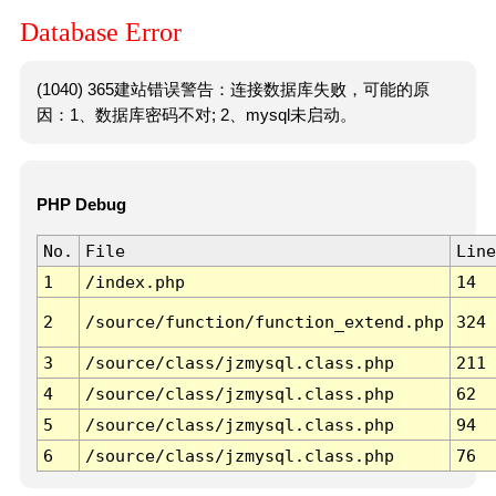
Database Error
(1040) 365建站错误警告：连接数据库失败，可能的原
因：1、数据库密码不对; 2、mysql未启动。
PHP Debug
No.
File
Line
1
/index.php
14
2
/source/function/function_extend.php
324
3
/source/class/jzmysql.class.php
211
4
/source/class/jzmysql.class.php
62
5
/source/class/jzmysql.class.php
94
6
/source/class/jzmysql.class.php
76