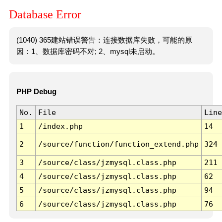
Database Error
(1040) 365建站错误警告：连接数据库失败，可能的原
因：1、数据库密码不对; 2、mysql未启动。
PHP Debug
No.
File
Line
1
/index.php
14
2
/source/function/function_extend.php
324
3
/source/class/jzmysql.class.php
211
4
/source/class/jzmysql.class.php
62
5
/source/class/jzmysql.class.php
94
6
/source/class/jzmysql.class.php
76