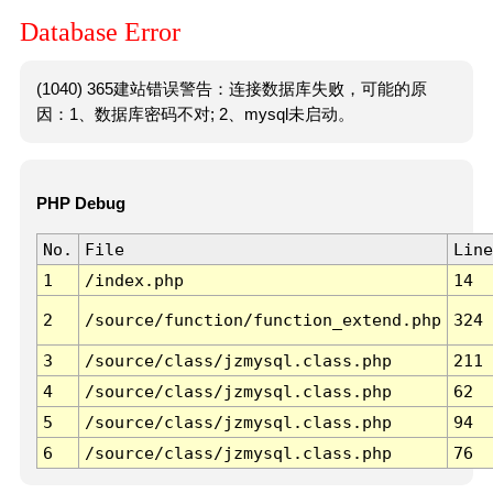
Database Error
(1040) 365建站错误警告：连接数据库失败，可能的原
因：1、数据库密码不对; 2、mysql未启动。
PHP Debug
No.
File
Line
1
/index.php
14
2
/source/function/function_extend.php
324
3
/source/class/jzmysql.class.php
211
4
/source/class/jzmysql.class.php
62
5
/source/class/jzmysql.class.php
94
6
/source/class/jzmysql.class.php
76