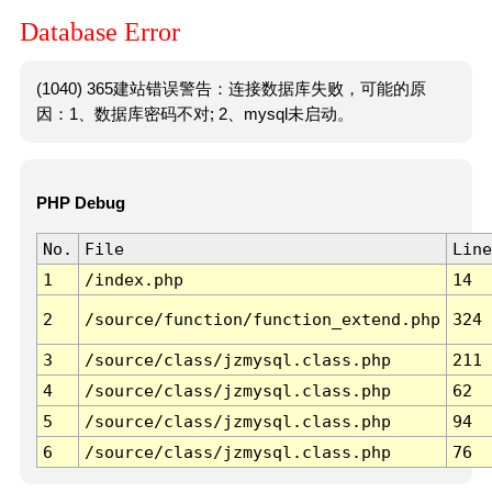
Database Error
(1040) 365建站错误警告：连接数据库失败，可能的原
因：1、数据库密码不对; 2、mysql未启动。
PHP Debug
No.
File
Line
1
/index.php
14
2
/source/function/function_extend.php
324
3
/source/class/jzmysql.class.php
211
4
/source/class/jzmysql.class.php
62
5
/source/class/jzmysql.class.php
94
6
/source/class/jzmysql.class.php
76