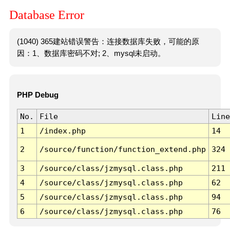
Database Error
(1040) 365建站错误警告：连接数据库失败，可能的原
因：1、数据库密码不对; 2、mysql未启动。
PHP Debug
No.
File
Line
1
/index.php
14
2
/source/function/function_extend.php
324
3
/source/class/jzmysql.class.php
211
4
/source/class/jzmysql.class.php
62
5
/source/class/jzmysql.class.php
94
6
/source/class/jzmysql.class.php
76