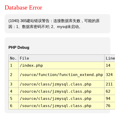
Database Error
(1040) 365建站错误警告：连接数据库失败，可能的原
因：1、数据库密码不对; 2、mysql未启动。
PHP Debug
No.
File
Line
1
/index.php
14
2
/source/function/function_extend.php
324
3
/source/class/jzmysql.class.php
211
4
/source/class/jzmysql.class.php
62
5
/source/class/jzmysql.class.php
94
6
/source/class/jzmysql.class.php
76