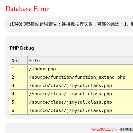
Database Error
(1040) 365建站错误警告：连接数据库失败，可能的原因：1、数
PHP Debug
No.
File
1
/index.php
2
/source/function/function_extend.php
3
/source/class/jzmysql.class.php
4
/source/class/jzmysql.class.php
5
/source/class/jzmysql.class.php
6
/source/class/jzmysql.class.php
www.365jz.com
已经将此