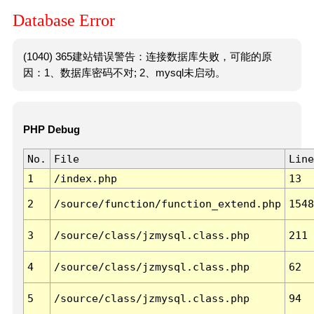
Database Error
(1040) 365建站错误警告：连接数据库失败，可能的原
因：1、数据库密码不对; 2、mysql未启动。
PHP Debug
No.
File
Line
1
/index.php
13
2
/source/function/function_extend.php
1548
3
/source/class/jzmysql.class.php
211
4
/source/class/jzmysql.class.php
62
5
/source/class/jzmysql.class.php
94