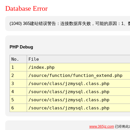
Database Error
(1040) 365建站错误警告：连接数据库失败，可能的原因：1、数
PHP Debug
No.
File
1
/index.php
2
/source/function/function_extend.php
3
/source/class/jzmysql.class.php
4
/source/class/jzmysql.class.php
5
/source/class/jzmysql.class.php
6
/source/class/jzmysql.class.php
www.365jz.com
已经将此