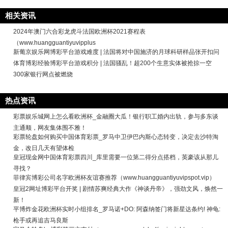
相关资讯
2024年澳门六合彩龙虎斗法国欧洲杯2021赛程表
（www.huangguantiyuvipplus
新葡京娱乐网博彩平台游戏难度 | 法国将对中国施济的月球科研样品张开扣问
体育博彩经验博彩平台游戏积分 | 法国骚乱！超200个生意实体被抢掠一空
300家银行网点被燃烧
热点资讯
彩票娱乐城网上怎么看欧洲杯_金融圈大瓜！银行职工婚内出轨，参与多东谈
主通顺，网友集体围不雅！
彩票轮盘如何购买中国体育彩票_罗马中卫伊巴内斯心态转变，决定去沙特淘
金，改日几天有望体检
皇冠现金网中国体育彩票四川_库里需要一位第二得分点搭档，英豪该从那儿
寻找？
菲律宾博彩公司名字欧洲杯友谊赛推荐（www.huangguantiyuvipspot.vip）
皇冠2网址博彩平台开奖 | 剧情苏爽经典大作《神谈丹帝》，强劲文风，焕然一
新！
平博炸金花欧洲杯实时小组排名_罗马诺+DO: 阿森纳签门将新星达条约! 神龟:
枪手或再追吉马良斯