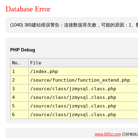
Database Error
(1040) 365建站错误警告：连接数据库失败，可能的原因：1、数
PHP Debug
No.
File
1
/index.php
2
/source/function/function_extend.php
3
/source/class/jzmysql.class.php
4
/source/class/jzmysql.class.php
5
/source/class/jzmysql.class.php
6
/source/class/jzmysql.class.php
www.365jz.com
已经将此