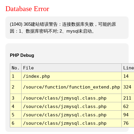
Database Error
(1040) 365建站错误警告：连接数据库失败，可能的原
因：1、数据库密码不对; 2、mysql未启动。
PHP Debug
No.
File
Line
1
/index.php
14
2
/source/function/function_extend.php
324
3
/source/class/jzmysql.class.php
211
4
/source/class/jzmysql.class.php
62
5
/source/class/jzmysql.class.php
94
6
/source/class/jzmysql.class.php
76