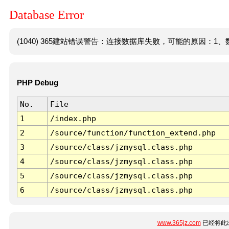
Database Error
(1040) 365建站错误警告：连接数据库失败，可能的原因：1、数
PHP Debug
No.
File
1
/index.php
2
/source/function/function_extend.php
3
/source/class/jzmysql.class.php
4
/source/class/jzmysql.class.php
5
/source/class/jzmysql.class.php
6
/source/class/jzmysql.class.php
www.365jz.com
已经将此