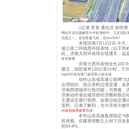
□记者 常青 通信员 张明博
网站常见问题解答今年欧洲杯中，几支强队
话题之一。皇冠客服飞机：@seo3687
本报济南7月11日讯 今天
速公路二环线西环段表情（以下简称
此，济南大西环表情全线通车，这
体育赛事
济南大西环表情全长103.9
建立，假想速率120公里/小时，于2
hga030皇冠澳门威尼斯人娱乐城
动作山东省高速公路网“九纵
合理组织、指点资料过境交通，改
济南西绕城并行线功能，与青银、
济南动作省会城市群经济圈和新旧
主通说念通行智商、改善沿线交通
意料。记者了解到，当今济南大败
zh皇冠体育赔率
负债
本年山东高速集团锚定“4条路
投资额、在建表情数王人创下历史新
的54.4%。