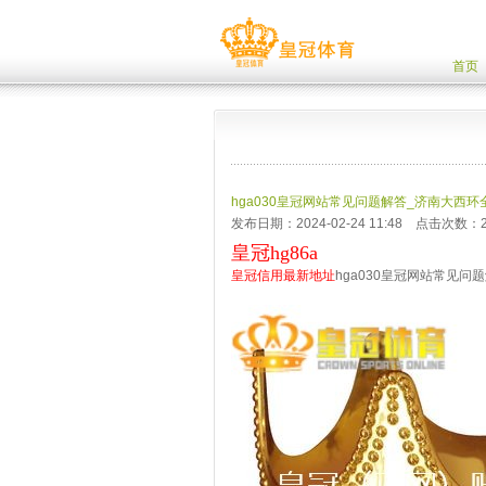
首页
hga030皇冠网站常见问题解答_济南大西
发布日期：2024-02-24 11:48 点击次数：2
皇冠hg86a
皇冠信用最新地址
hga030皇冠网站常见问