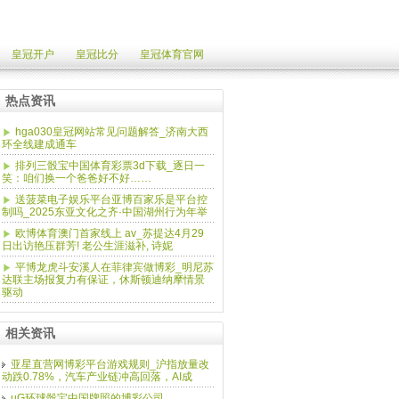
皇冠开户
皇冠比分
皇冠体育官网
热点资讯
hga030皇冠网站常见问题解答_济南大西
环全线建成通车
排列三骰宝中国体育彩票3d下载_逐日一
笑：咱们换一个爸爸好不好……
送菠菜电子娱乐平台亚博百家乐是平台控
制吗_2025东亚文化之齐·中国湖州行为年举
欧博体育澳门首家线上 av_苏提达4月29
日出访艳压群芳! 老公生涯滋补, 诗妮
平博龙虎斗安溪人在菲律宾做博彩_明尼苏
达联主场报复力有保证，休斯顿迪纳摩情景
驱动
相关资讯
亚星直营网博彩平台游戏规则_沪指放量改
动跌0.78%，汽车产业链冲高回落，AI成
uG环球骰宝中国牌照的博彩公司