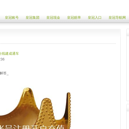
皇冠账号
皇冠集团
皇冠现金
皇冠赔率
皇冠入口
皇冠导航网
环全线建成通车
36
题解答_