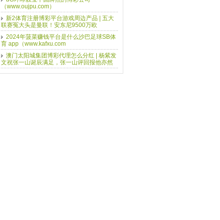
（www.oujpu.com）
新2体育注册博彩平台游戏周边产品 | 五大
联赛冤大头是曼联！安东尼9500万欧
2024年菠菜赚钱平台是什么沙巴足球SB体
育 app（www.kafxu.com
澳门太阳城集团博彩代理怎么分红 | 杨紫发
文祝张一山诞辰满足，张一山评回报他亦然