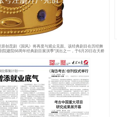
型原创昆剧《国风》将再度与观众见面。该经典剧目在历经舞
院建院66周年经典剧目展演季”演出之一，于6月20日在天桥