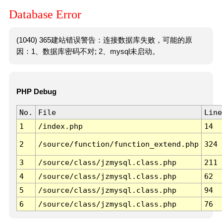
Database Error
(1040) 365建站错误警告：连接数据库失败，可能的原
因：1、数据库密码不对; 2、mysql未启动。
PHP Debug
No.
File
Line
1
/index.php
14
2
/source/function/function_extend.php
324
3
/source/class/jzmysql.class.php
211
4
/source/class/jzmysql.class.php
62
5
/source/class/jzmysql.class.php
94
6
/source/class/jzmysql.class.php
76