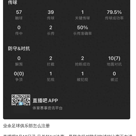
业余足球俱乐部怎么注册