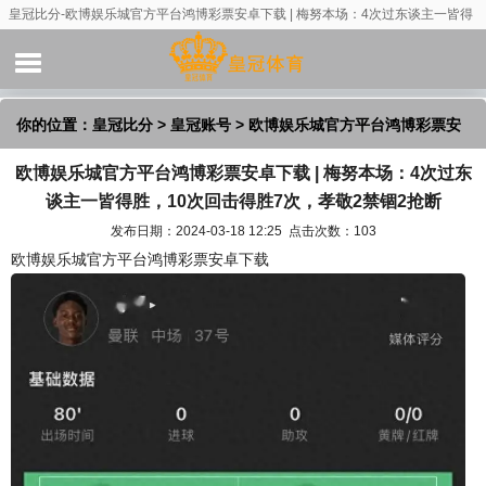
皇冠比分-欧博娱乐城官方平台鸿博彩票安卓下载 | 梅努本场：4次过东谈主一皆得
胜，10次回击得胜7次，孝敬2禁锢2抢断
你的位置：
皇冠比分
>
皇冠账号
> 欧博娱乐城官方平台鸿博彩票安
欧博娱乐城官方平台鸿博彩票安卓下载 | 梅努本场：4次过东
卓下载 | 梅努本场：4次过东谈主一皆得胜，10次回击得胜7次，孝
谈主一皆得胜，10次回击得胜7次，孝敬2禁锢2抢断
敬2禁锢2抢断
发布日期：2024-03-18 12:25 点击次数：103
欧博娱乐城官方平台鸿博彩票安卓下载