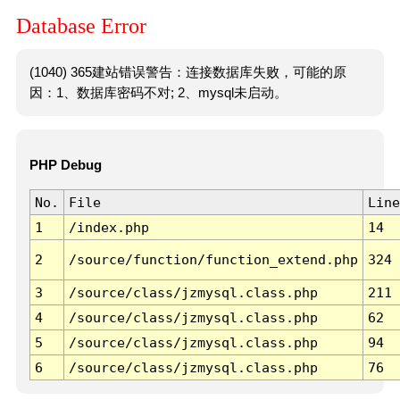
Database Error
(1040) 365建站错误警告：连接数据库失败，可能的原
因：1、数据库密码不对; 2、mysql未启动。
PHP Debug
No.
File
Line
1
/index.php
14
2
/source/function/function_extend.php
324
3
/source/class/jzmysql.class.php
211
4
/source/class/jzmysql.class.php
62
5
/source/class/jzmysql.class.php
94
6
/source/class/jzmysql.class.php
76