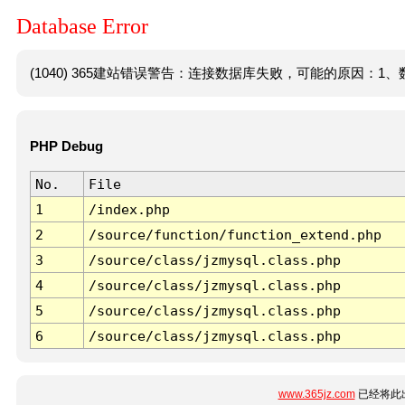
Database Error
(1040) 365建站错误警告：连接数据库失败，可能的原因：1、数
PHP Debug
No.
File
1
/index.php
2
/source/function/function_extend.php
3
/source/class/jzmysql.class.php
4
/source/class/jzmysql.class.php
5
/source/class/jzmysql.class.php
6
/source/class/jzmysql.class.php
www.365jz.com
已经将此