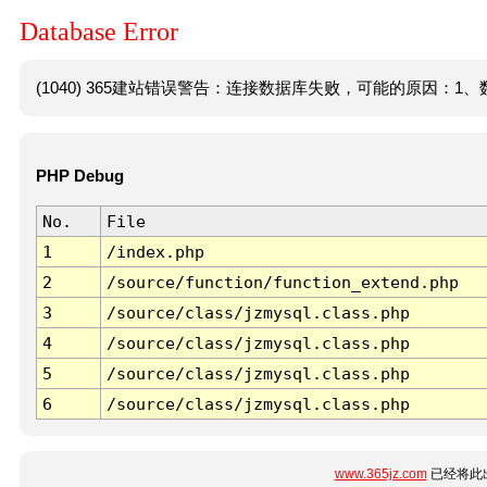
Database Error
(1040) 365建站错误警告：连接数据库失败，可能的原因：1、数
PHP Debug
No.
File
1
/index.php
2
/source/function/function_extend.php
3
/source/class/jzmysql.class.php
4
/source/class/jzmysql.class.php
5
/source/class/jzmysql.class.php
6
/source/class/jzmysql.class.php
www.365jz.com
已经将此